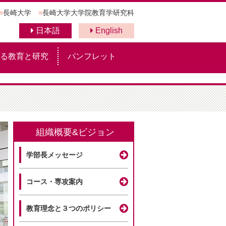
■
長崎大学
■
長崎大学大学院教育学研究科
日本語
English
る教育と研究
パンフレット
組織概要&ビジョン
学部長メッセージ
コース・専攻案内
教育理念と３つのポリシー