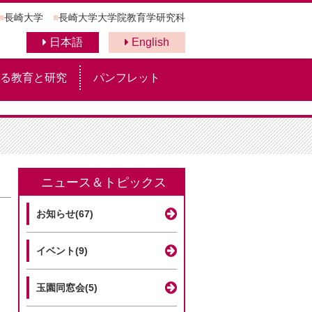
■
長崎大学
■
長崎大学大学院教育学研究科
日本語
English
る教育と研究
パンフレット
ニュース＆トピックス
お知らせ(67)
イベント(9)
玉園同窓会(5)