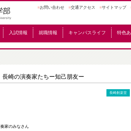
■
お問い合わせ
■
交通アクセス
■
サイトマップ
入試情報
就職情報
キャンパスライフ
特色あ
ス
 長崎の演奏家たちー知己朋友ー
長崎創楽堂
演奏家のみなさん